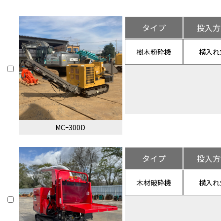
タイプ
投入方
樹木粉砕機
横入れ
MCｰ300D
タイプ
投入方
木材破砕機
横入れ