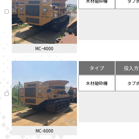
木材破砕機
タブ
MCｰ4000
タイプ
投入方
木材破砕機
タブ
MC-6000